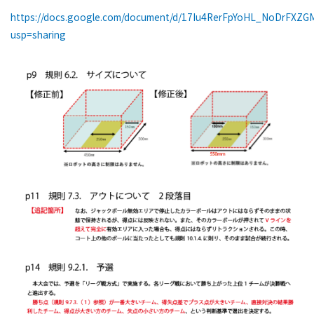
https://docs.google.com/document/d/17Iu4RerFpYoHL_NoDrFXZ
usp=sharing